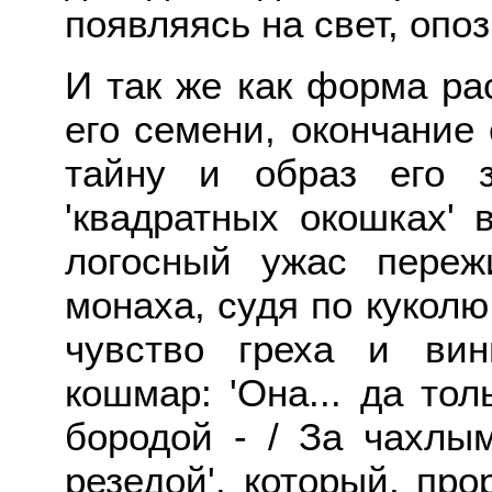
появляясь на свет, опоз
И так же как форма ра
его семени, окончание
тайну и образ его 
'квадратных окошках' 
логосный ужас пережи
монаха, судя по куколю
чувство греха и ви
кошмар: 'Она... да тол
бородой
-
/ За чахлым
резедой', который, пр