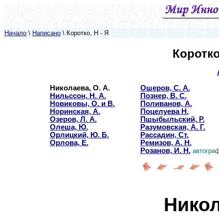
Начало
\
Написано
\ Коротко, Н - Я
Коротк
Николаева, О. А.
Ошеров, С. А.
Нильссон
,
Н. А.
Познер, В. С.
Новиковы, О. и В.
Поливанов, А.
Норинская, А.
Поцелуева Н.
Озеров, Л. А.
Пшыбыльский, Р.
Олеша, Ю.
Разумовская, А. Г.
Орлицкий, Ю. Б.
Рассадин, Ст.
Орлова, Е.
Ремизов, А. Н.
Розанов, И. Н.
автогра
Никол