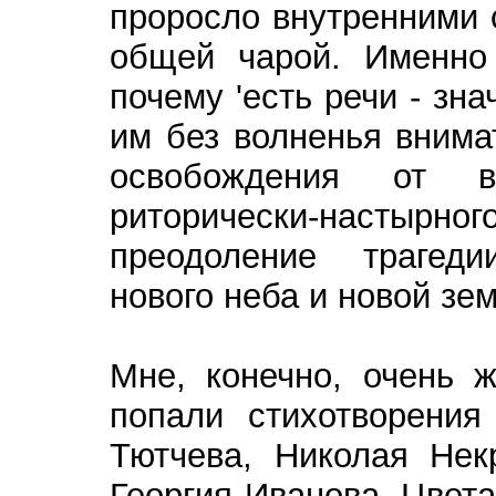
проросло внутренними 
общей чарой. Именно 
почему 'есть речи - зн
им без волненья внима
освобождения от вс
риторически-настырного.
преодоление трагеди
нового неба и новой зе
Мне, конечно, очень 
попали стихотворени
Тютчева, Николая Нек
Георгия Иванова, Цвет