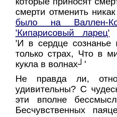
которые приносят смер
смерти отменить никак
было
на Валлен-Ко
'Кипарисовый ларец'
и
'И в сердце сознанье 
только страх, Что в м
кукла в волнах┘'
Не правда ли, отн
удивительны? С чудес
эти вполне бессмыс
Бесчувственных паяц