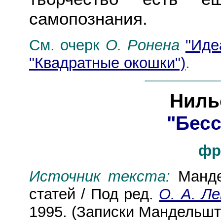
самопознания.
См. очерк
О. Ронена
"Иде
"Квадратные окошки")
.
Ниль
"Бесс
фр
Источник текста:
Манде
статей / Под ред.
О. А. Л
1995. (Записки Мандельшта