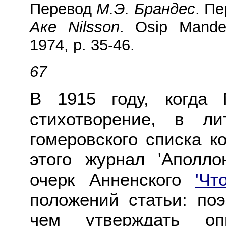
Перевод
М.Э. Брандес
. П
Аке Nilsson
. Osip Mande
1974, p. 35
-
46.
67
В 1915 году, когда
стихотворение, в л
гомеровского списка 
этого журнал 'Аполло
очерк Анненского
'Чт
положений статьи: по
чем утверждать оп